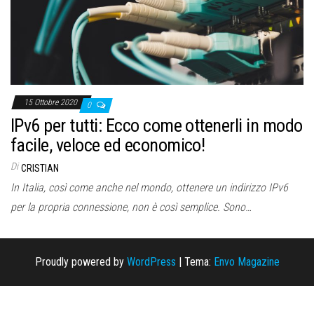
o
n
e
15 Ottobre 2020
0
IPv6 per tutti: Ecco come ottenerli in modo
facile, veloce ed economico!
Di
CRISTIAN
In Italia, così come anche nel mondo, ottenere un indirizzo IPv6
per la propria connessione, non è così semplice. Sono…
Proudly powered by
WordPress
|
Tema:
Envo Magazine