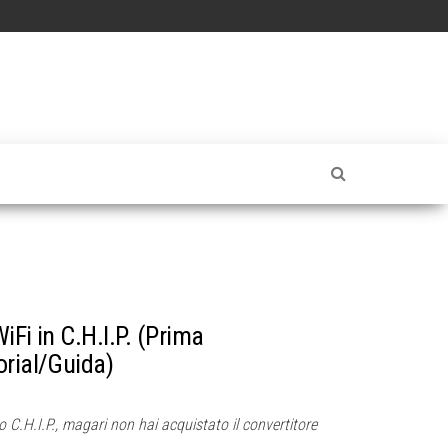
iFi in C.H.I.P. (Prima
orial/Guida)
uo C.H.I.P., magari non hai acquistato il convertitore