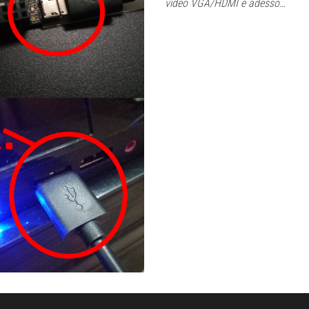
video VGA/HDMI e adesso…