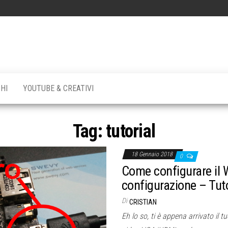
VY
to
ia
HI
YOUTUBE & CREATIVI
Tag:
tutorial
18 Gennaio 2018
0
Come configurare il W
configurazione – Tut
Di
CRISTIAN
Eh lo so, ti è appena arrivato il t